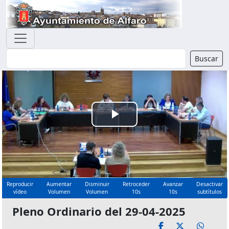
Buscador
Buscar
Reproducir
Vídeo
Reproducir
Aumentar
Disminuir
Retroceder
Avanzar
Desactivar
vídeo
Volumen
Volumen
10s
10s
subtítulos
Pleno Ordinario del 29-04-2025