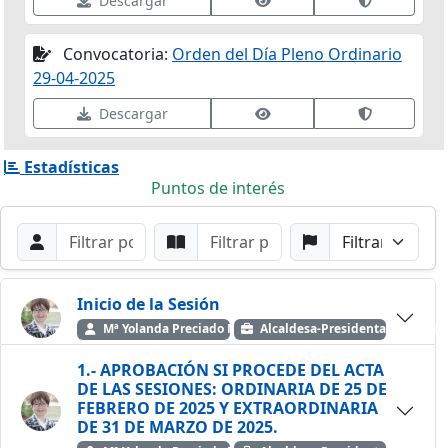
Descargar
Convocatoria:
Orden del Día Pleno Ordinario
29-04-2025
Ver datos de firma
Validar fir
Descargar
Estadísticas
Puntos de interés
Filtros de búsqueda
Buscar por Orador
Buscar por Punto
Buscar por Partido
Buscar
Inicio de la Sesión
Mª Yolanda Preciado Moreno
Alcaldesa-Presidenta — Partid
1.- APROBACIÓN SI PROCEDE DEL ACTA
DE LAS SESIONES: ORDINARIA DE 25 DE
FEBRERO DE 2025 Y EXTRAORDINARIA
DE 31 DE MARZO DE 2025.