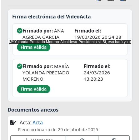
Firma electrónica del VideoActa
Firmado por:
ANA
Firmado el:
AGREDA GARCIA
19/03/2026 20:24:28
Firma válida
Firmado por:
MARÍA
Firmado el:
YOLANDA PRECIADO
24/03/2026
MORENO
13:20:23
Firma válida
Documentos anexos
Acta:
Acta
Pleno ordinario de 29 de abril de 2025
Ver datos de firma
Validar fir