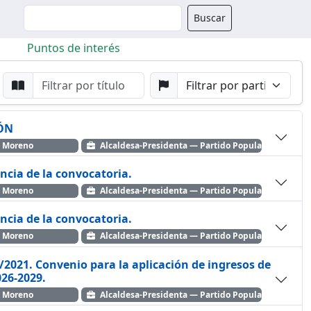
Buscador
Buscar
Puntos de interés
da
Buscar por Punto
Buscar por Partido
IÓN
o Moreno
Alcaldesa-Presidenta — Partido Popular
encia de la convocatoria.
o Moreno
Alcaldesa-Presidenta — Partido Popular
encia de la convocatoria.
o Moreno
Alcaldesa-Presidenta — Partido Popular
/2021. Convenio para la aplicación de ingresos de
o 2026-2029.
o Moreno
Alcaldesa-Presidenta — Partido Popular