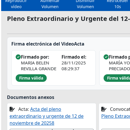
Reproducir
Aumentar
Disminuir
Retroceder
vídeo
Volumen
Volumen
10s
Pleno Extraordinario y Urgente del 12
Firma electrónica del VideoActa
Firmado por:
Firmado el:
Firmado p
MARIA BELEN
28/11/2025
MARÍA Y
REVILLA GRANDE
08:29:37
PRECIAD
Firma válida
Firma válid
Documentos anexos
Acta:
Acta del pleno
Convocat
extraordinario y urgente de 12 de
Pleno Extrao
noviembre de 20258