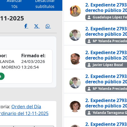
Avanzar
Desactivar
2. Expediente 2793
10s
subtítulos
derecho públic
-11-2025
Guadalupe López F
2. Expediente 2793
derecho públic
Mª Yolanda Preciad
2. Expediente 2793
or:
Firmado el:
derecho públic
OLANDA
24/03/2026
Javier López Bozal
O MORENO
13:26:54
2. Expediente 2793
a
derecho públic
Mª Yolanda Preciad
2. Expediente 2793
derecho públic
oria:
Orden del Día
Yolanda Tarragona G
rdinario del 12-11-2025
2. Expediente 2793