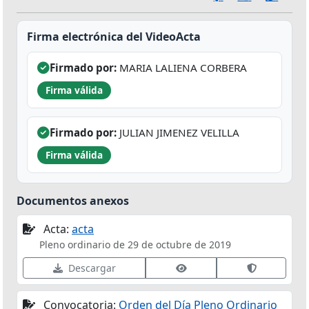
Firma electrónica del VideoActa
Firmado por:
MARIA LALIENA CORBERA
Firma válida
Firmado por:
JULIAN JIMENEZ VELILLA
Firma válida
Documentos anexos
Acta:
acta
Pleno ordinario de 29 de octubre de 2019
Ver datos de firma
Validar fir
Descargar
Convocatoria:
Orden del Día Pleno Ordinario