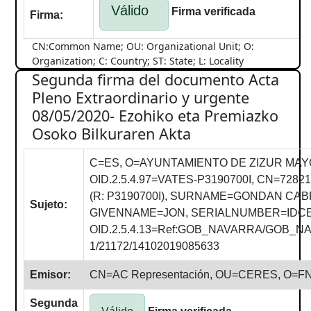
Válido
Firma verificada
Firma:
CN:Common Name; OU: Organizational Unit; O:
Organization; C: Country; ST: State; L: Locality
Segunda firma del documento Acta
Pleno Extraordinario y urgente
08/05/2020- Ezohiko eta Premiazko
Osoko Bilkuraren Akta
C=ES, O=AYUNTAMIENTO DE ZIZUR MAY
OID.2.5.4.97=VATES-P3190700I, CN=728
(R: P3190700I), SURNAME=GONDAN CA
Sujeto:
GIVENNAME=JON, SERIALNUMBER=IDCE
OID.2.5.4.13=Ref:GOB_NAVARRA/GOB_
1/21172/14102019085633
Emisor:
CN=AC Representación, OU=CERES, O=F
Segunda