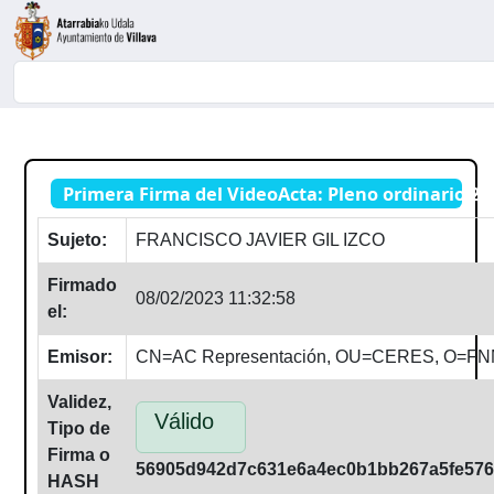
Buscador
Primera Firma del VideoActa: Pleno ordinario 21
Sujeto:
FRANCISCO JAVIER GIL IZCO
Firmado
08/02/2023 11:32:58
el:
Emisor:
CN=AC Representación, OU=CERES, O=F
Validez,
Válido
Tipo de
Firma o
56905d942d7c631e6a4ec0b1bb267a5fe576
HASH