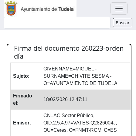
Buscador
Buscar
Firma del documento 260223-orden
día
GIVENNAME=MIGUEL -
Sujeto:
SURNAME=CHIVITE SESMA -
O=AYUNTAMIENTO DE TUDELA
Firmado
18/02/2026 12:47:11
el:
CN=AC Sector Público,
Emisor:
OID.2.5.4.97=VATES-Q2826004J,
OU=Ceres, O=FNMT-RCM, C=ES