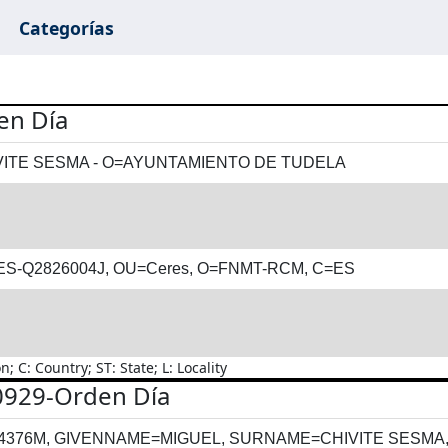
Categorías
en Día
ITE SESMA - O=AYUNTAMIENTO DE TUDELA
ATES-Q2826004J, OU=Ceres, O=FNMT-RCM, C=ES
C: Country; ST: State; L: Locality
0929-Orden Día
014376M, GIVENNAME=MIGUEL, SURNAME=CHIVITE SESMA