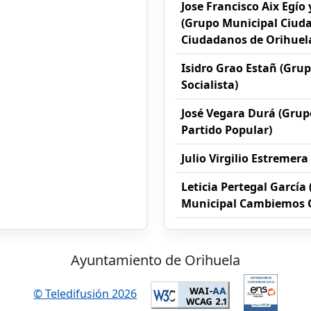
Jose Francisco Aix Egío
(Grupo Municipal Ciud
Ciudadanos de Orihuel
Isidro Grao Estañ (Gru
Socialista)
José Vegara Durá (Grup
Partido Popular)
Julio Virgilio Estremera 
Leticia Pertegal García
Municipal Cambiemos O
Ayuntamiento de Orihuela
© Teledifusión 2026