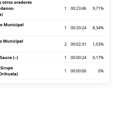
 y otros oradores
adanos-
1
00:23:46
9,71%
a)
po Municipal
1
00:20:24
8,34%
o Municipal
2
00:02:31
1,03%
Saura (--)
1
00:00:24
0,17%
 (Grupo
1
00:00:00
0%
rihuela)