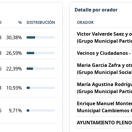
Detalle por orador
O
%
DISTRIBUCIÓN
ORADOR
Victor Valverde Saez y 
8
30,38%
(Grupo Municipal Parti
3
26,59%
Vecinos y Ciudadanos - (
Maria Garcia Zafra y ot
6
22,39%
(Grupo Municipal Social
María Agustina Rodríg
3
10,93%
(Grupo Municipal Parti
Enrique Manuel Monte
6
9,71%
Municipal Cambiemos O
AYUNTAMIENTO PLENO (