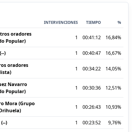
INTERVENCIONES
TIEMPO
%
otros oradores
1
00:41:12
16,84%
do Popular)
--)
1
00:40:47
16,67%
ros oradores
1
00:34:22
14,05%
ista)
uez Navarro
1
00:30:36
12,51%
do Popular)
ro Mora (Grupo
1
00:26:43
10,93%
rihuela)
--)
1
00:23:52
9,76%