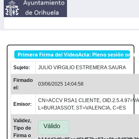
Buscador
Primera Firma del VideoActa: Pleno sesión ordin
Sujeto:
JULIO VIRGILIO ESTREMERA SAURA
Firmado
03/06/2025 14:04:58
el:
CN=ACCV RSA1 CLIENTE, OID.2.5.4.97=VA
Emisor:
L=BURJASSOT, ST=VALENCIA, C=ES
Validez,
Válido
Tipo de
Firma o