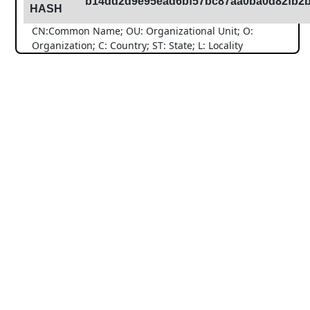
b14dd2d9e95ead6bf57bc87aa0ba0d82fb2b
HASH
CN:Common Name; OU: Organizational Unit; O:
Organization; C: Country; ST: State; L: Locality