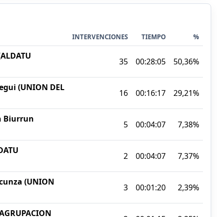
INTERVENCIONES
TIEMPO
%
 (ALDATU
35
00:28:05
50,36%
iegui (UNION DEL
16
00:16:17
29,21%
n Biurrun
5
00:04:07
7,38%
LDATU
2
00:04:07
7,37%
Lacunza (UNION
3
00:01:20
2,39%
 (AGRUPACION