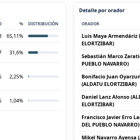
Detalle por orador
O
%
DISTRIBUCIÓN
ORADOR
8
65,11%
Luis Maya Armendáriz
ELORTZIBAR)
7
31,6%
Sebastián Marco Zarat
PUEBLO NAVARRO)
5
2,25%
Bonifacio Juan Oyarzu
(ALDATU ELORTZIBAR)
Daniel Lanz Alonso (A
5
1,04%
ELORTZIBAR)
Francisco Javier Erro 
DEL PUEBLO NAVARRO)
Mikel Navarro Ayensa