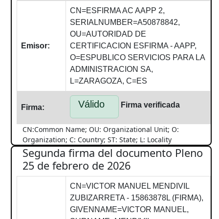
CN=ESFIRMA AC AAPP 2,
SERIALNUMBER=A50878842,
OU=AUTORIDAD DE
Emisor:
CERTIFICACION ESFIRMA - AAPP,
O=ESPUBLICO SERVICIOS PARA LA
ADMINISTRACION SA,
L=ZARAGOZA, C=ES
Válido
Firma verificada
Firma:
CN:Common Name; OU: Organizational Unit; O:
Organization; C: Country; ST: State; L: Locality
Segunda firma del documento Pleno
25 de febrero de 2026
CN=VICTOR MANUEL MENDIVIL
ZUBIZARRETA - 15863878L (FIRMA),
GIVENNAME=VICTOR MANUEL,