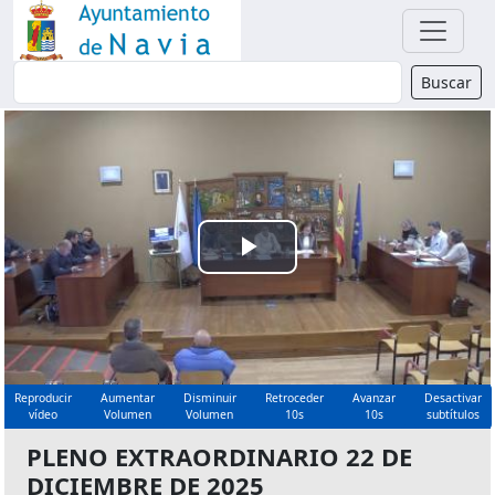
Buscador
Buscar
Reproducir
Vídeo
Reproducir
Aumentar
Disminuir
Retroceder
Avanzar
Desactivar
vídeo
Volumen
Volumen
10s
10s
subtítulos
PLENO EXTRAORDINARIO 22 DE
DICIEMBRE DE 2025