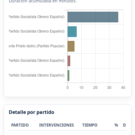
Duración acumulada en minutos.
Detalle por partido
PARTIDO
INTERVENCIONES
TIEMPO
%
DIST