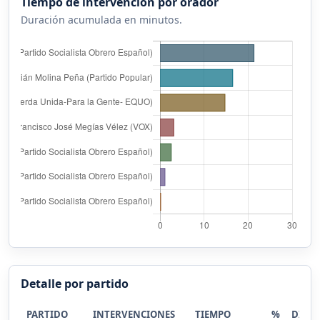
Tiempo de intervención por orador
Duración acumulada en minutos.
Detalle por partido
PARTIDO
INTERVENCIONES
TIEMPO
%
DIST