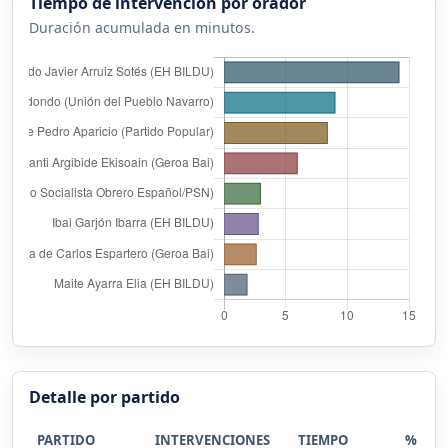
Tiempo de intervención por orador
Duración acumulada en minutos.
Detalle por partido
PARTIDO
INTERVENCIONES
TIEMPO
%
D