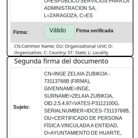
O=ESPUBLICO SERVICIOS PARA LA
ADMINISTRACION SA,
L=ZARAGOZA, C=ES
Válido
Firma verificada
Firma:
CN:Common Name; OU: Organizational Unit; O:
Organization; C: Country; ST: State; L: Locality
Segunda firma del documento
CN=INGE ZELAIA ZUBIKOA -
73113768B (FIRMA),
GIVENNAME=INGE,
SURNAME=ZELAIA ZUBIKOA,
OID.2.5.4.97=VATES-P3112100G,
Sujeto:
SERIALNUMBER=IDCES-73113768B,
OU=CERTIFICADO DE PERSONA
FÍSICA VINCULADA A ENTIDAD,
O=AYUNTAMIENTO DE HUARTE,