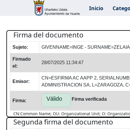
Inicio
Catego
Firma del documento
Sujeto:
GIVENNAME=INGE - SURNAME=ZELAIA
Firmado
28/07/2025 11:34:47
el:
CN=ESFIRMA AC AAPP 2, SERIALNUMB
Emisor:
ADMINISTRACION SA, L=ZARAGOZA, C
Válido
Firma verificada
Firma:
CN:Common Name; OU: Organizational Unit; O: Organization; 
Segunda firma del documento