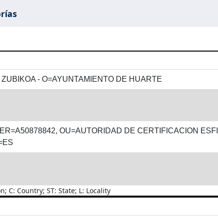
rías
 ZUBIKOA - O=AYUNTAMIENTO DE HUARTE
ER=A50878842, OU=AUTORIDAD DE CERTIFICACION ESFI
=ES
C: Country; ST: State; L: Locality