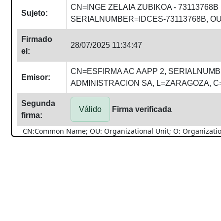
CN=INGE ZELAIA ZUBIKOA - 73113768B
Sujeto:
SERIALNUMBER=IDCES-73113768B, OU
Firmado
28/07/2025 11:34:47
el:
CN=ESFIRMA AC AAPP 2, SERIALNUMB
Emisor:
ADMINISTRACION SA, L=ZARAGOZA, C
Segunda
Válido
Firma verificada
firma:
CN:Common Name; OU: Organizational Unit; O: Organization; 