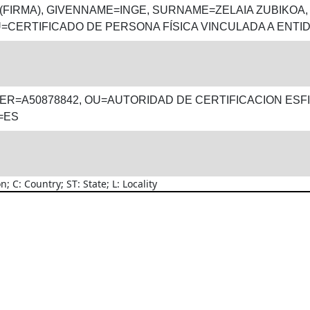
 (FIRMA), GIVENNAME=INGE, SURNAME=ZELAIA ZUBIKOA, O
=CERTIFICADO DE PERSONA FÍSICA VINCULADA A ENTI
ER=A50878842, OU=AUTORIDAD DE CERTIFICACION ESFI
=ES
C: Country; ST: State; L: Locality