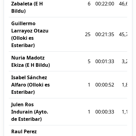
Zabaleta (E H
6
00:22:00
46,63%
Bildu)
Guillermo
Larrayoz Otazu
25
00:21:35
45,74%
(Olloki es
Esteribar)
Nuria Madotz
5
00:01:33
3,28%
Ekiza (E H Bildu)
Isabel Sánchez
Alfaro (Olloki es
1
00:00:52
1,82%
Esteribar)
Julen Ros
Indurain (Ayto.
1
00:00:33
1,15%
de Esteribar)
Raul Perez