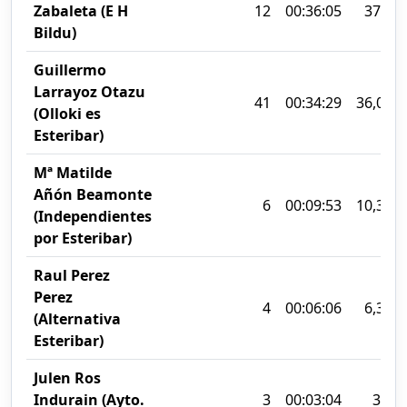
Zabaleta (E H
12
00:36:05
37,7%
Bildu)
Guillermo
Larrayoz Otazu
41
00:34:29
36,04%
(Olloki es
Esteribar)
Mª Matilde
Añón Beamonte
6
00:09:53
10,33%
(Independientes
por Esteribar)
Raul Perez
Perez
4
00:06:06
6,38%
(Alternativa
Esteribar)
Julen Ros
Indurain (Ayto.
3
00:03:04
3,2%