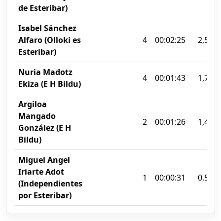
de Esteribar)
Isabel Sánchez
Alfaro (Olloki es
4
00:02:25
2,53%
Esteribar)
Nuria Madotz
4
00:01:43
1,79%
Ekiza (E H Bildu)
Argiloa
Mangado
2
00:01:26
1,49%
González (E H
Bildu)
Miguel Angel
Iriarte Adot
1
00:00:31
0,54%
(Independientes
por Esteribar)