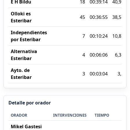
E H Bildu
18
00:39:14
40,99%
Olloki es
45
00:36:55
38,57%
Esteribar
Independientes
7
00:10:24
10,87%
por Esteribar
Alternativa
4
00:06:06
6,38%
Esteribar
Ayto. de
3
00:03:04
3,2%
Esteribar
Detalle por orador
ORADOR
INTERVENCIONES
TIEMPO
%
Mikel Gastesi