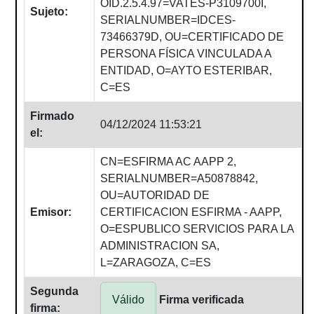
OID.2.5.4.97=VATES-P3109700I,
Sujeto:
SERIALNUMBER=IDCES-
73466379D, OU=CERTIFICADO DE
PERSONA FÍSICA VINCULADA A
ENTIDAD, O=AYTO ESTERIBAR,
C=ES
Firmado
04/12/2024 11:53:21
el:
CN=ESFIRMA AC AAPP 2,
SERIALNUMBER=A50878842,
OU=AUTORIDAD DE
Emisor:
CERTIFICACION ESFIRMA - AAPP,
O=ESPUBLICO SERVICIOS PARA LA
ADMINISTRACION SA,
L=ZARAGOZA, C=ES
Segunda
Válido
Firma verificada
firma: