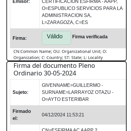
Emisor:
CERTIFICACION ESFIRMA - AAPP,
O=ESPUBLICO SERVICIOS PARA LA
ADMINISTRACION SA,
L=ZARAGOZA, C=ES
Válido
Firma verificada
Firma:
CN:Common Name; OU: Organizational Unit; O:
Organization; C: Country; ST: State; L: Locality
Firma del documento Pleno
Ordinario 30-05-2024
GIVENNAME=GUILLERMO -
Sujeto:
SURNAME=LARRAYOZ OTAZU -
O=AYTO ESTERIBAR
Firmado
04/12/2024 11:53:21
el:
CN=ESFIRMA AC AAPP 2,