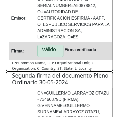
SERIALNUMBER=A50878842,
OU=AUTORIDAD DE
Emisor:
CERTIFICACION ESFIRMA - AAPP,
O=ESPUBLICO SERVICIOS PARA LA
ADMINISTRACION SA,
L=ZARAGOZA, C=ES
Válido
Firma verificada
Firma:
CN:Common Name; OU: Organizational Unit; O:
Organization; C: Country; ST: State; L: Locality
Segunda firma del documento Pleno
Ordinario 30-05-2024
CN=GUILLERMO LARRAYOZ OTAZU
- 73466379D (FIRMA),
GIVENNAME=GUILLERMO,
SURNAME=LARRAYOZ OTAZU,