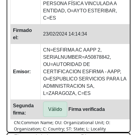
PERSONA FÍSICA VINCULADA A
ENTIDAD, O=AYTO ESTERIBAR,
C=ES
Firmado
23/02/2024 14:14:34
el:
CN=ESFIRMA AC AAPP 2,
SERIALNUMBER=A50878842,
OU=AUTORIDAD DE
Emisor:
CERTIFICACION ESFIRMA - AAPP,
O=ESPUBLICO SERVICIOS PARA LA
ADMINISTRACION SA,
L=ZARAGOZA, C=ES
Segunda
Válido
Firma verificada
firma:
CN:Common Name; OU: Organizational Unit; O:
Organization; C: Country; ST: State; L: Locality