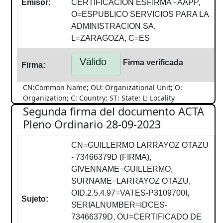
Emisor:
CERTIFICACION ESFIRMA - AAPP,
O=ESPUBLICO SERVICIOS PARA LA
ADMINISTRACION SA,
L=ZARAGOZA, C=ES
Válido
Firma verificada
Firma:
CN:Common Name; OU: Organizational Unit; O:
Organization; C: Country; ST: State; L: Locality
Segunda firma del documento ACTA
Pleno Ordinario 28-09-2023
CN=GUILLERMO LARRAYOZ OTAZU
- 73466379D (FIRMA),
GIVENNAME=GUILLERMO,
SURNAME=LARRAYOZ OTAZU,
OID.2.5.4.97=VATES-P3109700I,
Sujeto:
SERIALNUMBER=IDCES-
73466379D, OU=CERTIFICADO DE