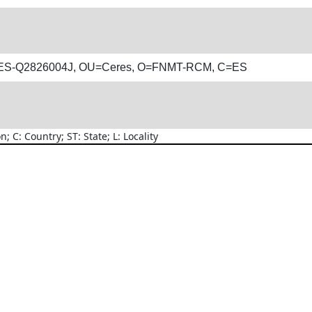
ATES-Q2826004J, OU=Ceres, O=FNMT-RCM, C=ES
C: Country; ST: State; L: Locality