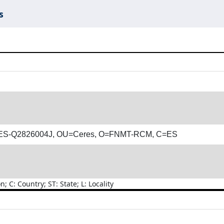
s
ATES-Q2826004J, OU=Ceres, O=FNMT-RCM, C=ES
C: Country; ST: State; L: Locality