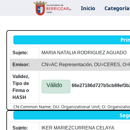
Inicio
Categoría
Pri
Sujeto:
MARIA NATALIA RODRIGUEZ AGUADO
Emisor:
CN=AC Representación, OU=CERES, O
Validez,
Tipo de
Válido
66e27186d727b5cb89ef3b
Firma o
HASH
CN:Common Name; OU: Organizational Unit; O: Organization; 
Seg
Sujeto:
IKER MARIEZCURRENA CELAYA