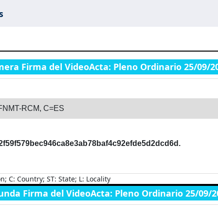
s
mera Firma del VideoActa: Pleno Ordinario 25/09/2
=FNMT-RCM, C=ES
2f59f579bec946ca8e3ab78baf4c92efde5d2dcd6d.
C: Country; ST: State; L: Locality
unda Firma del VideoActa: Pleno Ordinario 25/09/2