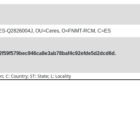
ATES-Q2826004J, OU=Ceres, O=FNMT-RCM, C=ES
2f59f579bec946ca8e3ab78baf4c92efde5d2dcd6d.
C: Country; ST: State; L: Locality