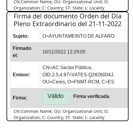
CN:Common Name; OU: Organizational Unit; O:
Organization; C: Country; ST: State; L: Locality
Firma del documento Orden del Día
Pleno Extraordinario del 21-11-2022
Sujeto:
O=AYUNTAMEINTO DE ALFARO
Firmado
16/11/2022 12:29:05
el:
CN=AC Sector Público,
Emisor:
OID.2.5.4.97=VATES-Q2826004J,
OU=Ceres, O=FNMT-RCM, C=ES
Válido
Firma verificada
Firma:
CN:Common Name; OU: Organizational Unit; O:
Organization; C: Country; ST: State; L: Locality