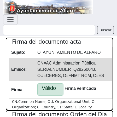
Buscador
Buscar
Firma del documento acta
Sujeto:
O=AYUNTAMIENTO DE ALFARO
CN=AC Administración Pública,
Emisor:
SERIALNUMBER=Q2826004J,
OU=CERES, O=FNMT-RCM, C=ES
Válido
Firma verificada
Firma:
CN:Common Name; OU: Organizational Unit; O:
Organization; C: Country; ST: State; L: Locality
Firma del documento Orden del Día